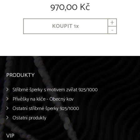
970,00 Kč
+
KOUPIT
1
x
-
PRODUKTY
Stříbrné šperky s motivem zvířat 925/1000
Přívěšky na klíče - Obecný kov
Ostatní stříbrné šperky 925/1000
Ostatní produkty
VIP