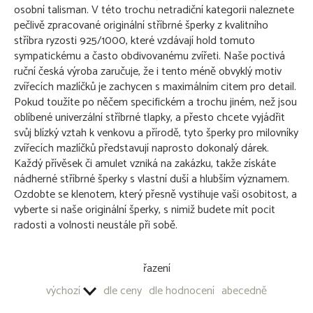
osobní talisman. V této trochu netradiční kategorii naleznete
Koza - stříbrný šperk 925/1000
pečlivě zpracované originální stříbrné šperky z kvalitního
Králík - stříbrný šperk 925/1000
stříbra ryzosti 925/1000, které vzdávají hold tomuto
Kočky - stříbrný šperk 925/1000
sympatickému a často obdivovanému zvířeti. Naše poctivá
Kočky - stříbrný šperk 925/1000 - s kameny
ruční česká výroba zaručuje, že i tento méně obvyklý motiv
Koně - stříbrný šperk 925/1000
zvířecích mazlíčků je zachycen s maximálním citem pro detail.
Volně žijící zvířata - stříbrný šperk 925/1000
Pokud toužíte po něčem specifickém a trochu jiném, než jsou
Motýli - stříbrný šperk 925/1000
oblíbené univerzální stříbrné tlapky, a přesto chcete vyjádřit
svůj blízký vztah k venkovu a přírodě, tyto šperky pro milovníky
OSTATNÍ STŘÍBRNÉ ŠPERKY 925/1000
zvířecích mazlíčků představují naprosto dokonalý dárek.
Každý přívěsek či amulet vzniká na zakázku, takže získáte
PŘÍVĚŠKY NA KLÍČE - OBECNÝ KOV
nádherné stříbrné šperky s vlastní duší a hlubším významem.
Ozdobte se klenotem, který přesně vystihuje vaši osobitost, a
OSTATNÍ PRODUKTY
vyberte si naše originální šperky, s nimiž budete mít pocit
radosti a volnosti neustále při sobě.
řazení
výchozí
dle ceny
dle hodnocení
abecedně