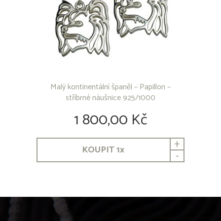
Labradorský retriever
Lajka západosibiřská
Leonberger
Maďarský ohař krátkosrstý
Malinois
Maltézský psík
Malý kontinentální španěl - Papillon
Malý kontinentální španěl - Phaléne
Malý kontinentální španěl – Papillon –
Malý münsterlandský ohař
stříbrné náušnice 925/1000
Mexický naháč
Mops
1 800,00 Kč
Mudi
Německá doga
+
Německý boxer
KOUPIT
1
x
Německý ovčák
-
Novofundlandský pes
Ohař krátkosrstý
Parson Russel teriér
Pekinéz
Peruánský naháč
Pinč