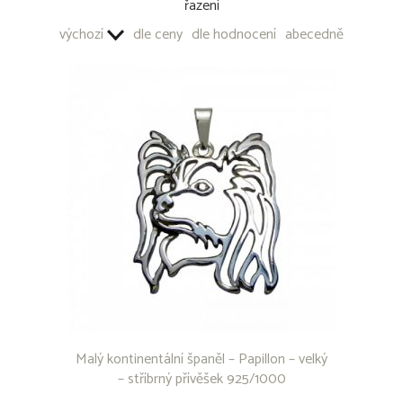
řazení
Akita Inu
Aljašský malamut
výchozí
dle ceny
dle hodnocení
abecedně
Americký bezsrstý terrier
Americký buldok
Americký bully
Americký kokršpaněl
Americký pitbull teriér
Americký stafordšírský teriér
Anglický buldok
Anglický kokršpaněl
Anglický Setr
Anglický špringršpaněl
Argentinská doga
Australská kelpie
Australský honácký pes
Australský ovčák
Basenji
Baset
Malý kontinentální španěl – Papillon – velký
Bavorský barvář
– stříbrný přívěšek 925/1000
Beagle