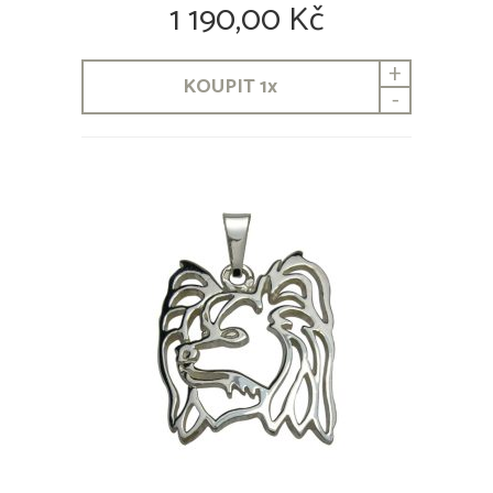
Bearded Collie
1 190,00 Kč
Beauceron
Bedlington Terrier
+
Bernardýn
KOUPIT
1
x
-
Bernský honič
Bernský salašnický pes
Bichon
Bílý švýcarský ovčák
Bloodhound
Bobtail
Boerboel
Border Collie
Border teriér
Bordouxská doga
Bostonský teriér
Brabantík
Brazilská Fila
Briard
Bull Terrier
Bullmastif
Cane Corso