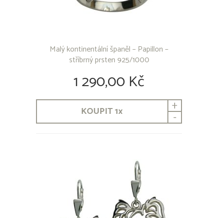
Havanský psík
Holandský ovčák
Hovawart
Chesapeake Bay Retriever
Chodský pes
Malý kontinentální španěl – Papillon –
Irský Setr
stříbrný prsten 925/1000
Irský Setr Červenobílý
1 290,00 Kč
Irský Teriér
Irský vlkodav
Italský chrtík
+
KOUPIT
1
x
Jack Russel teriér
-
Japan-chin
Jezevčíci
Kanárská doga
Kavalír King Charles španěl
Kavkazský pastevecký pes
Kern teriér
Knírač
Kolie
Kooikerhondje