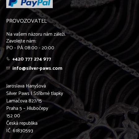
OSTATNÍ STŘÍBRNÉ ŠPERKY 925/1000
PROVOZOVATEL
PŘÍVĚŠKY NA KLÍČE - OBECNÝ KOV
Na vašem názoru nám záleží.
OSTATNÍ PRODUKTY
Zavolejte nám:
PO - PÁ 08:00 - 20:00
+420 777 274 977
info@silver-paws.com
Jaroslava Hanyšová
Silver Paws | Stříbrné tlapky
Lamačova 827/15
Praha 5 – Hlubočepy
152 00
Česká republika
IČ: 61830593