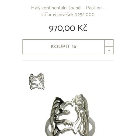
Corgi
Malý kontinentální španěl – Papillon –
Coton de Tulear
stříbrný přívěšek 925/1000
Čau-Čau
970,00 Kč
Československý vlčák
Český fousek
Český strakatý pes
+
Čínský chocholatý pes
KOUPIT
1
x
-
Čivava dlouhosrstá
Čivava krátkosrstá
Dalmatin
Dobrman
Entlebušský salašnický pes
Eurasier
Flat Coated Retriever
Foxterier Drsnosrstý
Foxterier Hladkosrstý
Francouzský buldoček
Gordon Setr
Greyhound
Grifonek