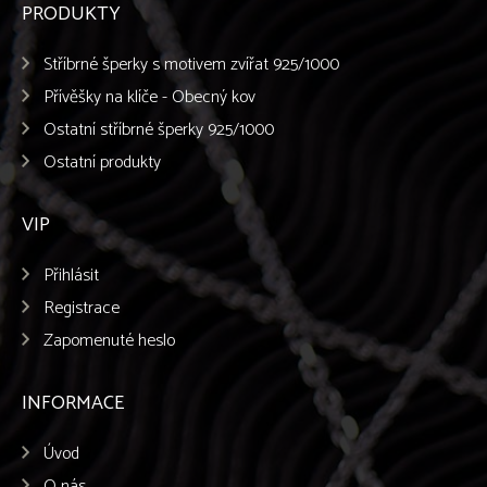
PRODUKTY
Podenco Canario
Podenco Ibicenco
Stříbrné šperky s motivem zvířat 925/1000
Pražský krysařík
Pudl
Přívěšky na klíče - Obecný kov
Pyrenejský Horský Pes
Ostatní stříbrné šperky 925/1000
Retrívr
Ostatní produkty
Rhodéský ridgeback
Rottweiler
Ruský chrt - BARZOJ
VIP
Ruský Toy
Samojed
Přihlásit
Shiba-inu
Shih-tzu
Registrace
Sibiřský husky
Zapomenuté heslo
Skotský teriér
Stafordšírský bulteriér
INFORMACE
Staroanglický buldog
Středoasijský pastevecký pes
Šarpej
Úvod
Šeltie
O nás