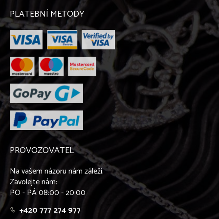
Lajka západosibiřská
Leonberger
PLATEBNÍ METODY
Maďarský ohař krátkosrstý
Malinois
Maltézský psík
Malý kontinentální španěl - Papillon
Malý kontinentální španěl - Phaléne
Malý münsterlandský ohař
Mexický naháč
Mops
Mudi
Německá doga
Německý boxer
Německý ovčák
PROVOZOVATEL
Novofundlandský pes
Ohař krátkosrstý
Na vašem názoru nám záleží.
Parson Russel teriér
Zavolejte nám:
Pekinéz
PO - PÁ 08:00 - 20:00
Peruánský naháč
Pinč
+420 777 274 977
Podenco Canario