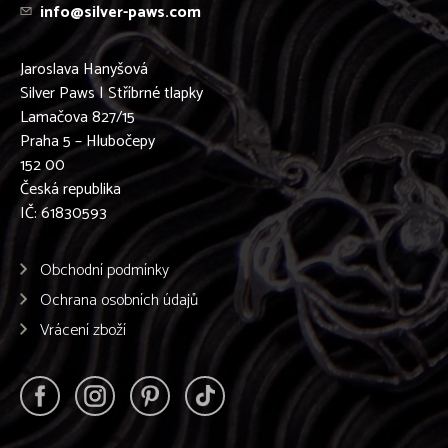
info@silver-paws.com
Podenco Ibicenco
Pražský krysařík
Pudl
Jaroslava Hanyšová
Pyrenejský Horský Pes
Silver Paws | Stříbrné tlapky
Retrívr
Lamačova 827/15
Rhodéský ridgeback
Praha 5 – Hlubočepy
Rottweiler
152 00
Ruský chrt - BARZOJ
Česká republika
Ruský Toy
IČ: 61830593
Samojed
Shiba-inu
Shih-tzu
Obchodní podmínky
Sibiřský husky
Ochrana osobních údajů
Skotský teriér
Stafordšírský bulteriér
Vrácení zboží
Staroanglický buldog
Středoasijský pastevecký pes
Šarpej
Šeltie
Špic