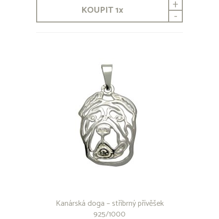
+
Beauceron
KOUPIT
1
x
Bedlington Terrier
-
Bernardýn
Bernský honič
Bernský salašnický pes
Bichon
Bílý švýcarský ovčák
Bloodhound
Bobtail
Boerboel
Border Collie
Border teriér
Bordouxská doga
Bostonský teriér
Brabantík
Brazilská Fila
Briard
Bull Terrier
Bullmastif
Kanárská doga – stříbrný přívěšek
Cane Corso
925/1000
Corgi