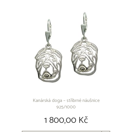
Aljašský malamut
Americký bezsrstý terrier
Americký buldok
Americký bully
Americký kokršpaněl
Americký pitbull teriér
Americký stafordšírský teriér
Anglický buldok
Anglický kokršpaněl
Anglický Setr
Anglický špringršpaněl
Argentinská doga
Australská kelpie
Australský honácký pes
Australský ovčák
Kanárská doga – stříbrné náušnice
Basenji
925/1000
Baset
Bavorský barvář
1 800,00 Kč
Beagle
Bearded Collie