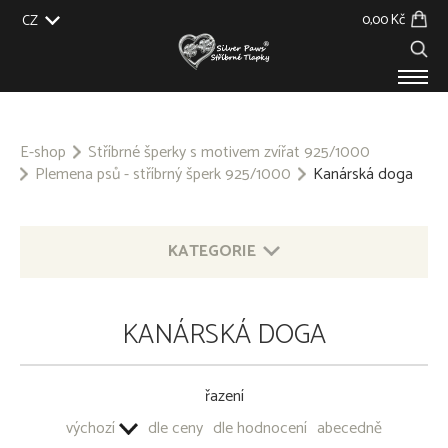
0,00 Kč
CZ
EU
UK
US
SK
PRODUKTY
O NÁS
E-shop
Stříbrné šperky s motivem zvířat 925/1000
Plemena psů - stříbrný šperk 925/1000
Kanárská doga
GALERIE
NA ZAKÁZKU
BLOG
KONTAKT
KATEGORIE
STŘÍBRNÉ ŠPERKY S MOTIVEM ZVÍŘAT 925/1000
KANÁRSKÁ DOGA
Plemena psů - stříbrný šperk 925/1000
Afghánský chrt
Airedale Terrier
řazení
Akita
výchozí
dle ceny
dle hodnocení
abecedně
Akita Inu