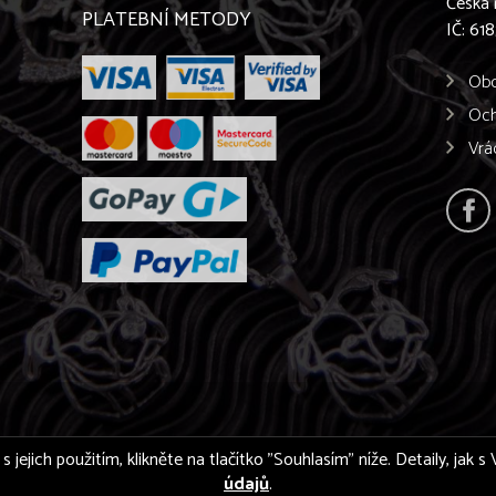
Česká 
PLATEBNÍ METODY
IČ: 61
Obc
Och
Vrá
s jejich použitím, klikněte na tlačítko "Souhlasím" níže. Detaily, jak
údajů
.