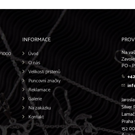
INFORMACE
PROV
Na vaš
5/1000
Úvod
Zavole
O nás
PO - P
Velikosti prstenů
+42
Puncovní značky
inf
Reklamace
Galerie
Jarosl
Silver 
Na zakázku
Lamač
Kontakt
Praha 
152 0