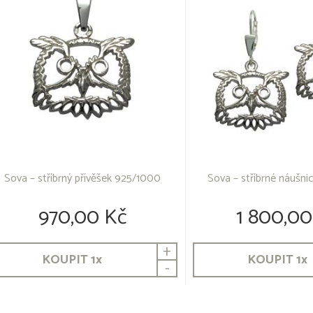
Sova – stříbrný přívěšek 925/1000
Sova – stříbrné náušn
970,00 Kč
1 800,00
+
KOUPIT
1
x
KOUPIT
1
x
-