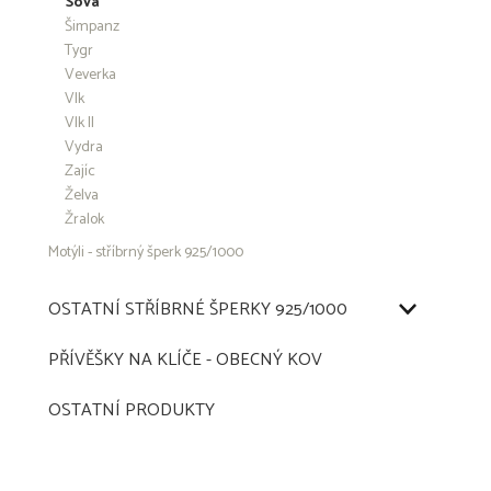
Sova
Šimpanz
Tygr
Veverka
Vlk
Vlk II
Vydra
Zajíc
Želva
Žralok
Motýli - stříbrný šperk 925/1000
OSTATNÍ STŘÍBRNÉ ŠPERKY 925/1000
PŘÍVĚŠKY NA KLÍČE - OBECNÝ KOV
OSTATNÍ PRODUKTY