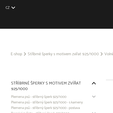
CZ
EU
UK
US
SK
E-shop
Stříbrné šperky s motivem zvířat 925/1000
Volně
STŘÍBRNÉ ŠPERKY S MOTIVEM ZVÍŘAT
925/1000
Plemena psů - stříbrný šperk 925/1000
Plemena psů - stříbrný šperk 925/1000 - s kameny
Plemena psů - stříbrný šperk 925/1000 - postava