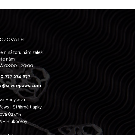
OZOVATEL
em názoru nám záleží.
jte nám:
Á 08:00 - 20:00
0 777 274 977
o@silver-paws.com
ava Hanyšová
Paws | Stříbrné tlapky
ova 827/15
5 – Hlubočepy
0