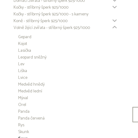
Domácí zvířata - stříbrný šperk 925/1000
Kočky - stříbrný šperk 925/1000
Kočky - stříbrný šperk 925/1000 - s kameny
Koně - stříbrný šperk 925/1000
Volně žijící zvířata - stříbrný šperk 925/1000
Gepard
Kojot
Lasička
Leopard sněžný
Lev
Liška
Lvice
Medvěd hnědý
Medvěd lední
Mýval
Orel
Panda
Panda červená
Rys
Skunk