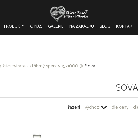
PRODUKTY
O NÁS
GALERIE
NA ZAKÁZKU
BLOG
KONTAKT
 žijící zvířata - stříbrný šperk 925/1000
Sova
SOV
řazení
výchozí
dle ceny
dl