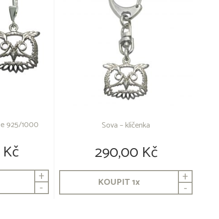
ice 925/1000
Sova – klíčenka
 Kč
290,00 Kč
+
+
KOUPIT
1
x
-
-