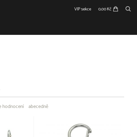
VIP sekce
0,00 Kč
A
e hodnocení
abecedně