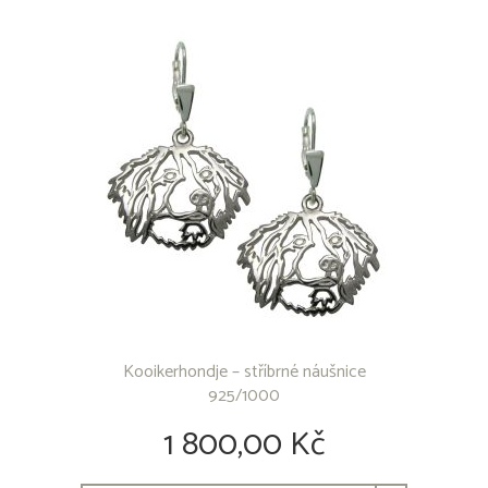
Aljašský malamut
Americký bezsrstý terrier
Americký buldok
Americký bully
Americký kokršpaněl
Americký pitbull teriér
Americký stafordšírský teriér
Anglický buldok
Anglický kokršpaněl
Anglický Setr
Anglický špringršpaněl
Argentinská doga
Australská kelpie
Australský honácký pes
Australský ovčák
Kooikerhondje – stříbrné náušnice
Basenji
925/1000
Baset
Bavorský barvář
1 800,00 Kč
Beagle
Bearded Collie