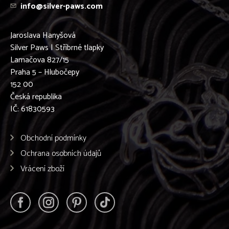
info@silver-paws.com
Podenco Ibicenco
Pražský krysařík
Pudl
Jaroslava Hanyšová
Pyrenejský Horský Pes
Silver Paws | Stříbrné tlapky
Retrívr
Lamačova 827/15
Rhodéský ridgeback
Praha 5 – Hlubočepy
Rottweiler
152 00
Ruský chrt - BARZOJ
Česká republika
Ruský Toy
IČ: 61830593
Samojed
Shiba-inu
Shih-tzu
Obchodní podmínky
Sibiřský husky
Ochrana osobních údajů
Skotský teriér
Stafordšírský bulteriér
Vrácení zboží
Staroanglický buldog
Středoasijský pastevecký pes
Šarpej
Šeltie
Špic