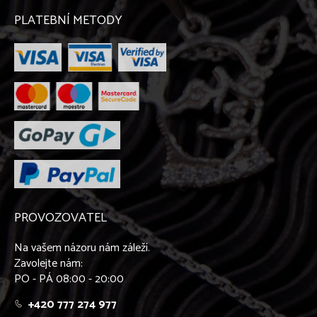
Lajka západosibiřská
Leonberger
PLATEBNÍ METODY
Maďarský ohař krátkosrstý
Malinois
Maltézský psík
Malý kontinentální španěl - Papillon
Malý kontinentální španěl - Phaléne
Malý münsterlandský ohař
Mexický naháč
Mops
Mudi
Německá doga
Německý boxer
Německý ovčák
PROVOZOVATEL
Novofundlandský pes
Ohař krátkosrstý
Na vašem názoru nám záleží.
Parson Russel teriér
Zavolejte nám:
Pekinéz
PO - PÁ 08:00 - 20:00
Peruánský naháč
Pinč
+420 777 274 977
Podenco Canario