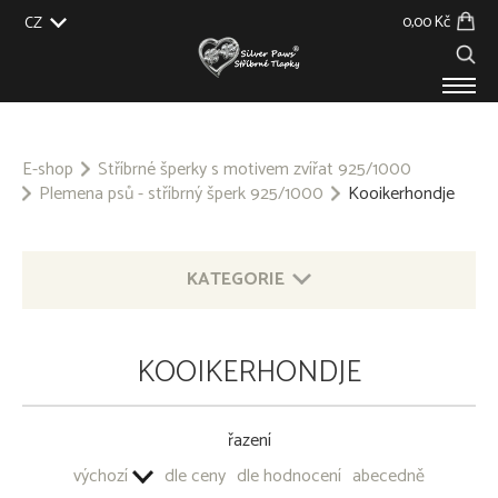
0,00 Kč
CZ
EU
UK
US
SK
PRODUKTY
O NÁS
E-shop
Stříbrné šperky s motivem zvířat 925/1000
Plemena psů - stříbrný šperk 925/1000
Kooikerhondje
GALERIE
NA ZAKÁZKU
BLOG
KONTAKT
KATEGORIE
STŘÍBRNÉ ŠPERKY S MOTIVEM ZVÍŘAT 925/1000
KOOIKERHONDJE
Plemena psů - stříbrný šperk 925/1000
Afghánský chrt
Airedale Terrier
řazení
Akita
výchozí
dle ceny
dle hodnocení
abecedně
Akita Inu