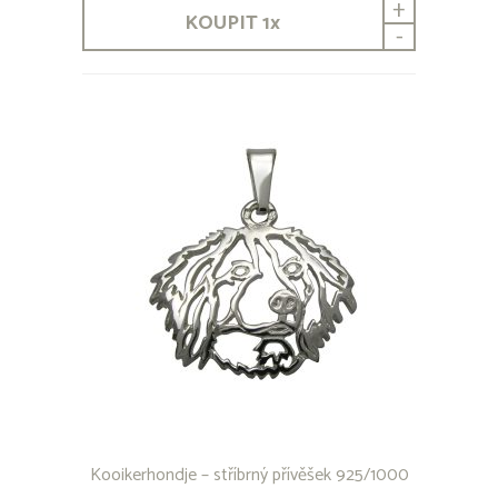
+
Beauceron
KOUPIT
1
x
Bedlington Terrier
-
Bernardýn
Bernský honič
Bernský salašnický pes
Bichon
Bílý švýcarský ovčák
Bloodhound
Bobtail
Boerboel
Border Collie
Border teriér
Bordouxská doga
Bostonský teriér
Brabantík
Brazilská Fila
Briard
Bull Terrier
Bullmastif
Cane Corso
Kooikerhondje – stříbrný přívěšek 925/1000
Corgi