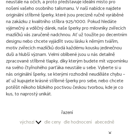
neustále na očích, a proto představuje ideální místo pro
Drak - stříbrný šperk 925/1000
nošení vašeho osobního talismanu. V naší nabídce najdete
Náramky - stříbrný šperk 925/1000
originální stříbrné šperky, které jsou precizně ručně vyráběné
Prsteny - stříbrný šperk 925/1000
na zakázku z kvalitního stříbra 925/1000. Pokud hledáte
výjimečný a vděčný dárek, naše šperky pro milovníky zvířecích
PŘÍVĚŠKY NA KLÍČE - OBECNÝ KOV
mazlíčků vás zaručeně nadchnou. Ať už toužíte po decentním
designu nebo chcete vyjádřit svou lásku k němým tvářím,
OSTATNÍ PRODUKTY
motiv zvířecích mazlíčků dodá každému kousku jedinečnou
duši a hlubší význam. Velmi oblíbené jsou u nás detailně
zpracované stříbrné tlapky, díky kterým budete mít vzpomínku
na svého čtyřnohého parťáka neustále u sebe. Vyberte si u
nás originální šperky, se kterými rozhodně neuděláte chybu –
ať už kupujete krásné stříbrné šperky pro sebe, nebo chcete
potěšit někoho blízkého poctivou českou tvorbou, kde je co
kus, to naprostý unikát.
řazení
výchozí
dle ceny
dle hodnocení
abecedně