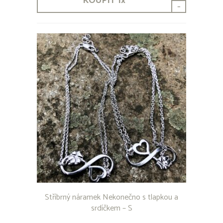
KOUPIT
1
x
-
Stříbrný náramek Nekonečno s tlapkou a
srdíčkem – S