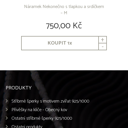
Náramek Nekonečno s tlapkou a srdíčkem
– M
750,00 Kč
+
KOUPIT
1
x
-
PRODUKTY
Stříbrné šperky s motivem zvířat 925/1000
Přívěšky na klíče - Obecný kov
Ostatní stříbrné šperky 925/1000
Ostatní produkty