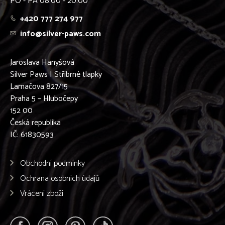
PO - PÁ 08:00 - 20:00
+420 777 274 977
info@silver-paws.com
Jaroslava Hanyšová
Silver Paws | Stříbrné tlapky
Lamačova 827/15
Praha 5 – Hlubočepy
152 00
Česká republika
IČ: 61830593
Obchodní podmínky
Ochrana osobních údajů
Vrácení zboží