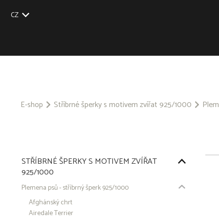
CZ
EU
UK
US
SK
E-shop
Stříbrné šperky s motivem zvířat 925/1000
Plem
STŘÍBRNÉ ŠPERKY S MOTIVEM ZVÍŘAT
925/1000
Plemena psů - stříbrný šperk 925/1000
Afghánský chrt
Airedale Terrier