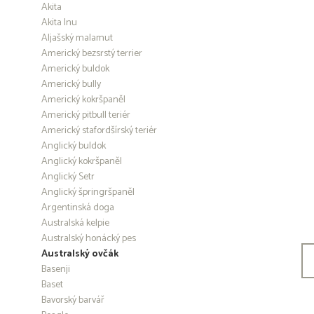
Akita
Akita Inu
Aljašský malamut
Americký bezsrstý terrier
Americký buldok
Americký bully
Americký kokršpaněl
Americký pitbull teriér
Americký stafordšírský teriér
Anglický buldok
Anglický kokršpaněl
Anglický Setr
Anglický špringršpaněl
Argentinská doga
Australská kelpie
Australský honácký pes
Australský ovčák
Basenji
Baset
Bavorský barvář