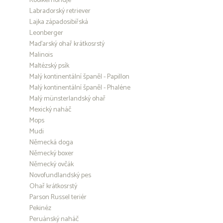
Kooikerhondje
Labradorský retriever
Lajka západosibiřská
Leonberger
Maďarský ohař krátkosrstý
Malinois
Maltézský psík
Malý kontinentální španěl - Papillon
Malý kontinentální španěl - Phaléne
Malý münsterlandský ohař
Mexický naháč
Mops
Mudi
Německá doga
Německý boxer
Německý ovčák
Novofundlandský pes
Ohař krátkosrstý
Parson Russel teriér
Pekinéz
Peruánský naháč