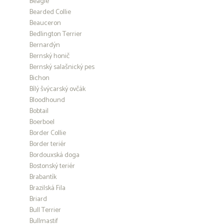
Beagle
Bearded Collie
Beauceron
Bedlington Terrier
Bernardýn
Bernský honič
Bernský salašnický pes
Bichon
Bílý švýcarský ovčák
Bloodhound
Bobtail
Boerboel
Border Collie
Border teriér
Bordouxská doga
Bostonský teriér
Brabantík
Brazilská Fila
Briard
Bull Terrier
Bullmastif