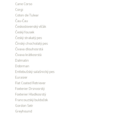
Cane Corso
Corgi
Coton de Tulear
Čau-Čau
Československý vlčák
Český fousek
Český strakatý pes
Čínský chocholatý pes
Čivava dlouhosrstá
Čivava krátkosrstá
Dalmatin
Dobrman
Entlebušský salašnický pes
Eurasier
Flat Coated Retriever
Foxterier Drsnosrstý
Foxterier Hladkosrstý
Francouzský buldoček
Gordon Setr
Greyhound