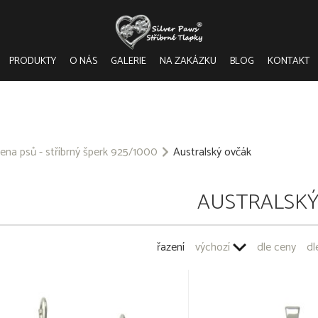
PRODUKTY
O NÁS
GALERIE
NA ZAKÁZKU
BLOG
KONTAKT
ena psů - stříbrný šperk 925/1000
Australský ovčák
AUSTRALSKÝ
řazení
výchozí
dle ceny
dl