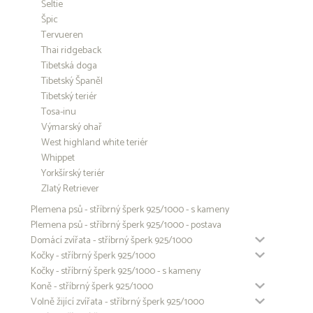
Šeltie
Špic
Tervueren
Thai ridgeback
Tibetská doga
Tibetský Španěl
Tibetský teriér
Tosa-inu
Výmarský ohař
West highland white teriér
Whippet
Yorkšírský teriér
Zlatý Retriever
Plemena psů - stříbrný šperk 925/1000 - s kameny
Plemena psů - stříbrný šperk 925/1000 - postava
Domácí zvířata - stříbrný šperk 925/1000
Kočky - stříbrný šperk 925/1000
Kočky - stříbrný šperk 925/1000 - s kameny
Koně - stříbrný šperk 925/1000
Volně žijící zvířata - stříbrný šperk 925/1000