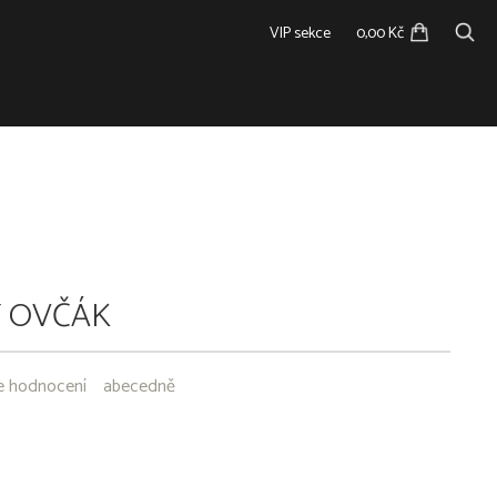
VIP sekce
0,00 Kč
 OVČÁK
e hodnocení
abecedně