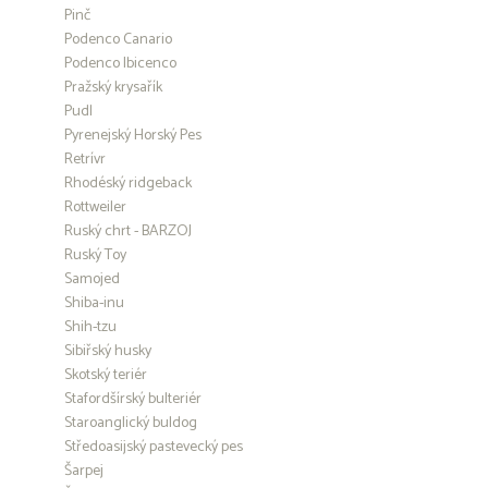
Pinč
Podenco Canario
Podenco Ibicenco
Pražský krysařík
Pudl
Pyrenejský Horský Pes
Retrívr
Rhodéský ridgeback
Rottweiler
Ruský chrt - BARZOJ
Ruský Toy
Samojed
Shiba-inu
Shih-tzu
Sibiřský husky
Skotský teriér
Stafordšírský bulteriér
Staroanglický buldog
Středoasijský pastevecký pes
Šarpej