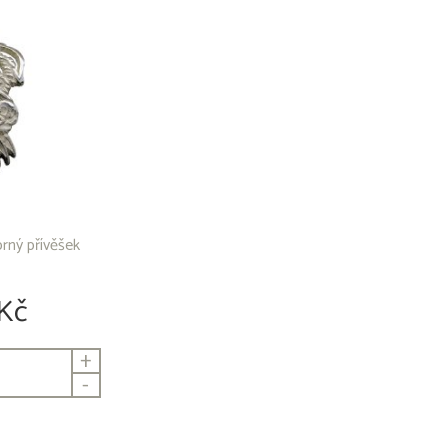
brný přívěšek
Kč
+
-