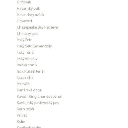
Grifonek
Havanský psík
Holandský ovčák
Hovawart
Chesapeake Bay Retriever
Chodský pes
Irský Setr
Irský Setr Červenobílý
Irský Teriér
Irský vlkodav
Italský chrtík
Jack Russel teriér
Japan-chin
Jezevčíci
Kanárská doga
Kavalír King Charles španěl
Kavkazský pastevecký pes
Kern teriér
Knírač
Kolie