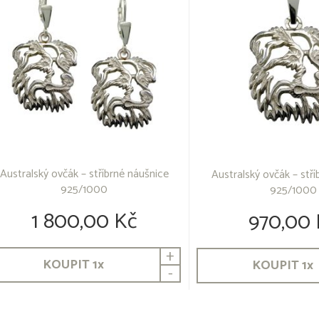
Australský ovčák – stříbrné náušnice
Australský ovčák – stří
925/1000
925/1000
1 800,00 Kč
970,00 
+
KOUPIT
1
x
KOUPIT
1
x
-