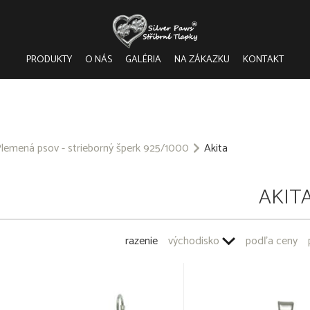
PRODUKTY
O NÁS
GALÉRIA
NA ZÁKAZKU
KONTAKT
lemená psov - strieborný šperk 925/1000
Akita
AKIT
razenie
východisko
podľa ceny