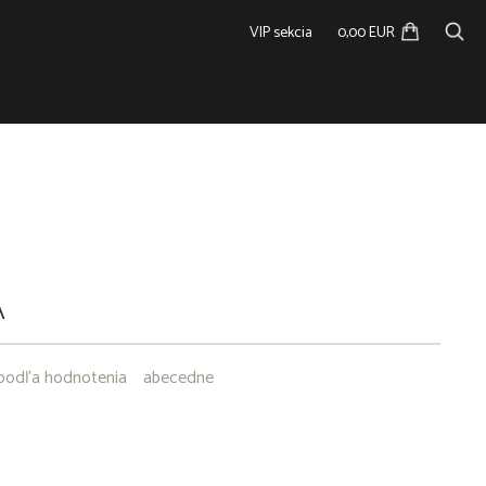
VIP sekcia
0,00 EUR
A
podľa hodnotenia
abecedne