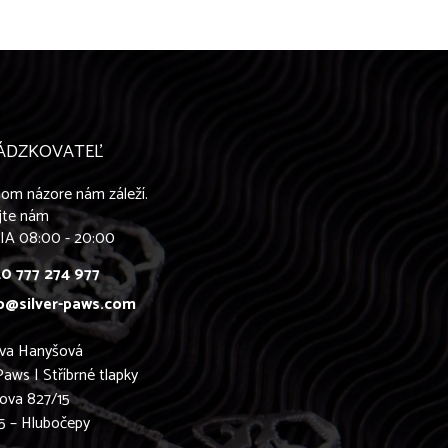
ÁDZKOVATEĽ
om názore nám záleží.
jte nám
IA 08:00 - 20:00
0 777 274 977
o@silver-paws.com
ava Hanyšová
Paws | Stříbrné tlapky
ova 827/15
5 – Hlubočepy
0