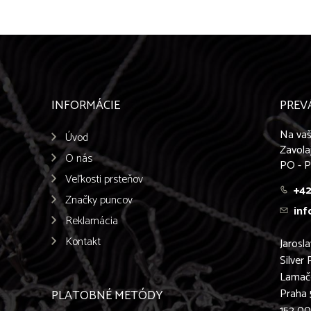
INFORMÁCIE
PREV
Na vaš
Úvod
Zavola
O nás
PO - P
Veľkosti prsteňov
+42
Značky puncov
inf
Reklamácia
Kontakt
Jarosl
Silver 
Lamač
Praha 
PLATOBNÉ METÓDY
152 0