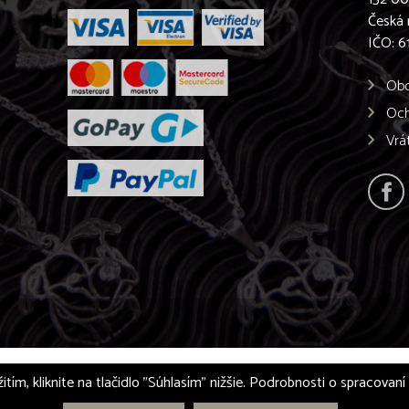
Česká 
IČO: 
Obc
Och
Vrá
itím, kliknite na tlačidlo "Súhlasím" nižšie. Podrobnosti o spracovan