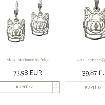
Akita – strieborné náušnice
Akita – strieborný 
73,98 EUR
39,87 E
+
KÚPIŤ
1
x
KÚPIŤ
1
x
-