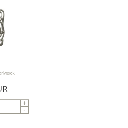
prívesok
UR
+
-