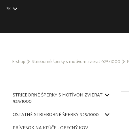
SK
EU
UK
US
CZ
E-shop
Strieborné šperky s motívom zvierat 925/1000
P
STRIEBORNÉ ŠPERKY S MOTÍVOM ZVIERAT
925/1000
OSTATNÉ STRIEBORNÉ ŠPERKY 925/1000
PRÍVESOK NA KĽÚČE - OBECNÝ KOV