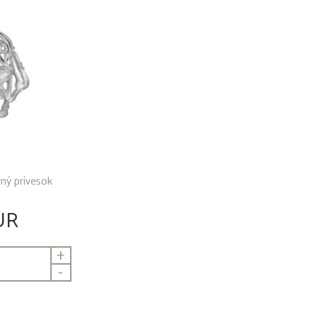
rný prívesok
UR
+
-