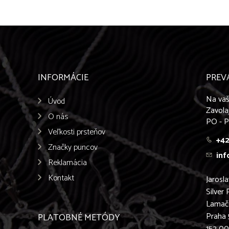
INFORMÁCIE
PREV
Na vaš
Úvod
Zavola
O nás
PO - P
Veľkosti prsteňov
+42
Značky puncov
inf
Reklamácia
Kontakt
Jarosl
Silver 
Lamač
Praha 
PLATOBNÉ METÓDY
152 0