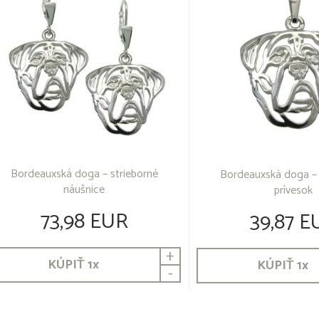
Bordeauxská doga – strieborné
Bordeauxská doga – 
náušnice
prívesok
73,98 EUR
39,87 E
+
KÚPIŤ
1
x
KÚPIŤ
1
x
-