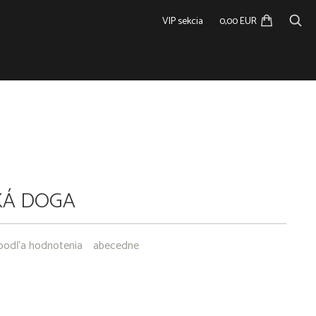
VIP sekcia
0,00 EUR
KÁ DOGA
podľa hodnotenia
abecedne