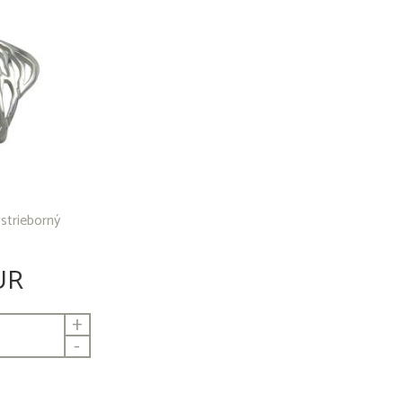
strieborný
UR
+
-