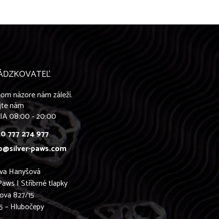
ÁDZKOVATEĽ
om názore nám záleží.
jte nám
IA 08:00 - 20:00
0 777 274 977
o@silver-paws.com
ava Hanyšová
Paws | Stříbrné tlapky
ova 827/15
5 – Hlubočepy
0