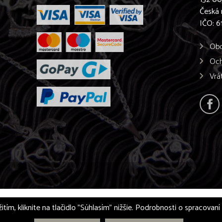
Česká 
IČO: 
Obc
Och
Vrá
itím, kliknite na tlačidlo "Súhlasím" nižšie. Podrobnosti o spracovan