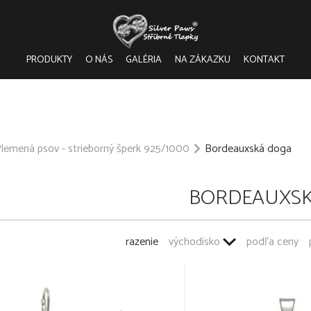
PRODUKTY
O NÁS
GALÉRIA
NA ZÁKAZKU
KONTAKT
lemená psov - strieborný šperk 925/1000
Bordeauxská doga
BORDEAUXS
razenie
východisko
podľa ceny