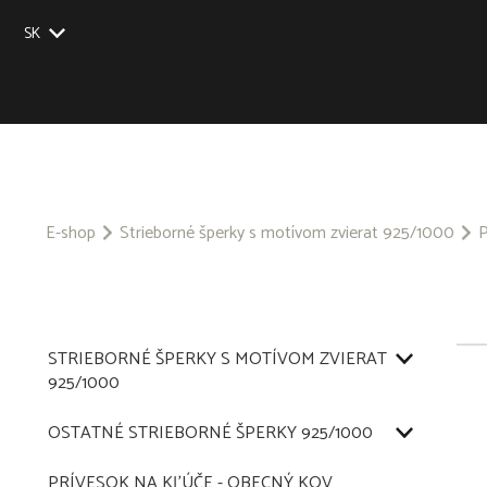
SK
EU
UK
US
CZ
E-shop
Strieborné šperky s motívom zvierat 925/1000
P
STRIEBORNÉ ŠPERKY S MOTÍVOM ZVIERAT
925/1000
OSTATNÉ STRIEBORNÉ ŠPERKY 925/1000
PRÍVESOK NA KĽÚČE - OBECNÝ KOV