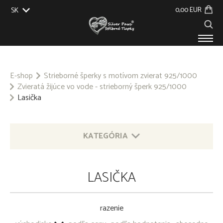
0,00 EUR
SK
EU
UK
US
CZ
PRODUKTY
O NÁS
E-shop
Strieborné šperky s motívom zvierat 925/1000
Zvieratá žijúce vo vode - strieborný šperk 925/1000
GALÉRIA
Lasička
NA ZÁKAZKU
KONTAKT
KATEGÓRIA
STRIEBORNÉ ŠPERKY S MOTÍVOM ZVIERAT 925/1000
LASIČKA
OSTATNÉ STRIEBORNÉ ŠPERKY 925/1000
razenie
PRÍVESOK NA KĽÚČE - OBECNÝ KOV