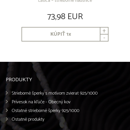
Lasica – strieborné náušnice
73,98 EUR
+
KÚPIŤ
1
x
-
PRODUKTY
Strieborné šperky s motívom zvierat 925/1000
Prívesok na kľúče - Obecný kov
Ostatné strieborné šperky 925/1000
Ostatné produkty