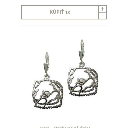
+
KÚPIŤ
1
x
-