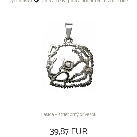
východisko
podľa ceny
podľa hodnotenia
abecedne
OSTATNÉ PRODUKTY
Lasica – strieborný prívesok
39,87 EUR