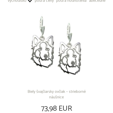
východisko
podľa ceny
podľa hodnotenia
abecedne
OSTATNÉ PRODUKTY
Biely švajčiarsky ovčiak – strieborné
náušnice
73,98 EUR