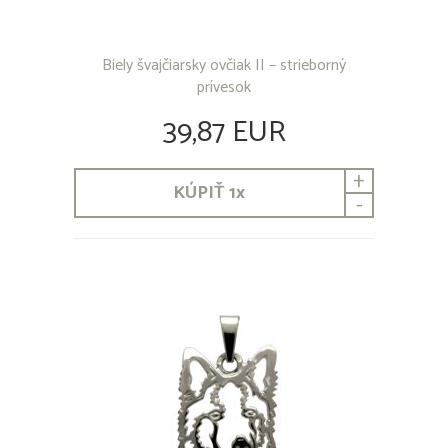
Biely švajčiarsky ovčiak II – strieborný
prívesok
39,87 EUR
+
KÚPIŤ
1
x
-