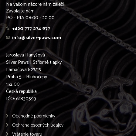
Na vašom názore nám záleží.
Zavolajte nám
PO - PIA 08:00 - 20:00
+420 777 274 977
info@silver-paws.com
Jaroslava Hanyšová
Silver Paws | Stříbrné tlapky
Lamačova 827/15
Praha 5 – Hlubočepy
152 00
Česká republika
IČO: 61830593
Obchodné podmienky
Ochrana osobných údajov
Vrátenie tovaru