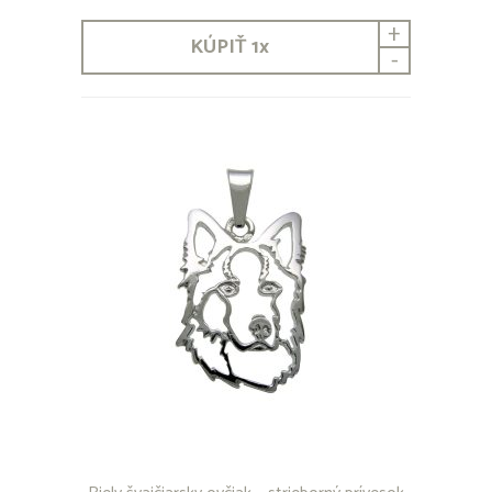
+
KÚPIŤ
1
x
-