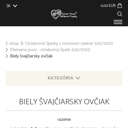
0,00 EUR
SK
EU
UK
US
CZ
PRODUKTY
O NÁS
E-shop
Strieborné šperky s motívom zvierat 925/1000
Plemená psov - strieborný šperk 925/1000
GALÉRIA
Biely švajčiarsky ovčiak
NA ZÁKAZKU
KONTAKT
KATEGÓRIA
STRIEBORNÉ ŠPERKY S MOTÍVOM ZVIERAT 925/1000
BIELY ŠVAJČIARSKY OVČIAK
OSTATNÉ STRIEBORNÉ ŠPERKY 925/1000
razenie
PRÍVESOK NA KĽÚČE - OBECNÝ KOV