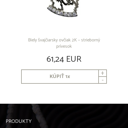
Biely švajčiarsky ovčiak 2K – strieborný
prívesok
61,24 EUR
+
KÚPIŤ
1
x
-
PRODUKTY