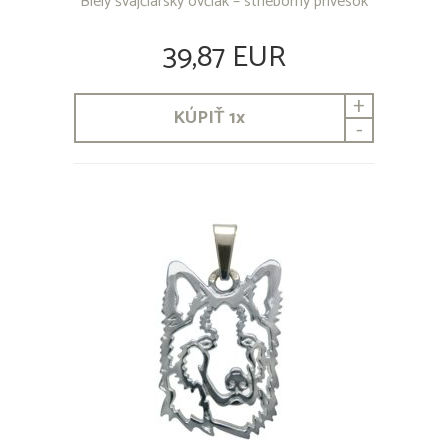
Biely švajčiarsky ovčiak – strieborný prívesok
39,87 EUR
+
KÚPIŤ
1
x
-