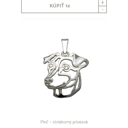
+
KÚPIŤ
1
x
-
Pinč – strieborný prívesok