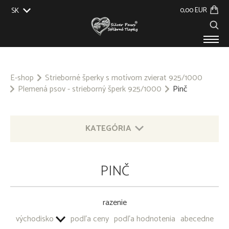
0,00 EUR
SK
EU
UK
US
CZ
PRODUKTY
O NÁS
E-shop
Strieborné šperky s motívom zvierat 925/1000
Plemená psov - strieborný šperk 925/1000
Pinč
GALÉRIA
NA ZÁKAZKU
KONTAKT
KATEGÓRIA
STRIEBORNÉ ŠPERKY S MOTÍVOM ZVIERAT 925/1000
PINČ
OSTATNÉ STRIEBORNÉ ŠPERKY 925/1000
razenie
PRÍVESOK NA KĽÚČE - OBECNÝ KOV
východisko
podľa ceny
podľa hodnotenia
abecedne