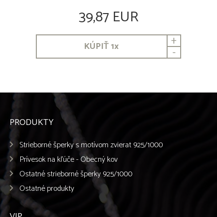
39,87 EUR
+
KÚPIŤ
1
x
-
PRODUKTY
Strieborné šperky s motívom zvierat 925/1000
Prívesok na kľúče - Obecný kov
Ostatné strieborné šperky 925/1000
Ostatné produkty
VIP