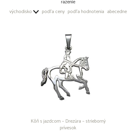
razenie
OSTATNÉ PRODUKTY
východisko
podľa ceny
podľa hodnotenia
abecedne
Kôň s jazdcom – Drezúra – strieborný
prívesok