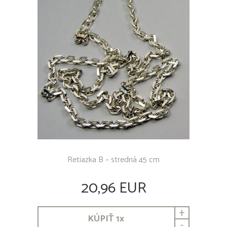
Retiazka B – stredná 45 cm
20,96 EUR
+
KÚPIŤ
1
x
-