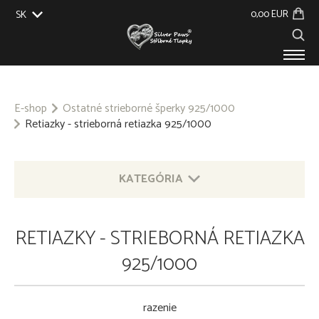
0,00 EUR
SK
EU
UK
US
CZ
PRODUKTY
O NÁS
E-shop
Ostatné strieborné šperky 925/1000
Retiazky - strieborná retiazka 925/1000
GALÉRIA
NA ZÁKAZKU
KONTAKT
KATEGÓRIA
STRIEBORNÉ ŠPERKY S MOTÍVOM ZVIERAT 925/1000
RETIAZKY - STRIEBORNÁ RETIAZKA
OSTATNÉ STRIEBORNÉ ŠPERKY 925/1000
925/1000
PRÍVESOK NA KĽÚČE - OBECNÝ KOV
razenie