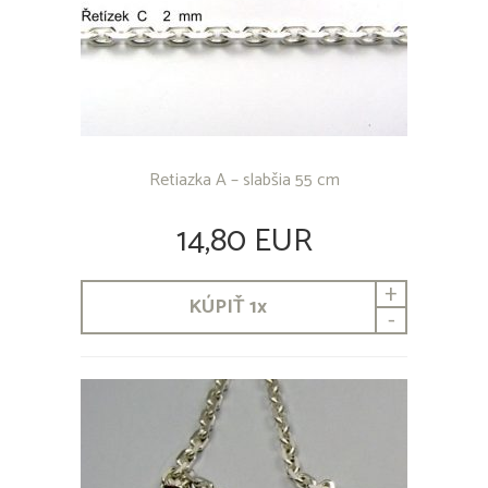
Retiazka A – slabšia 55 cm
14,80 EUR
+
KÚPIŤ
1
x
-