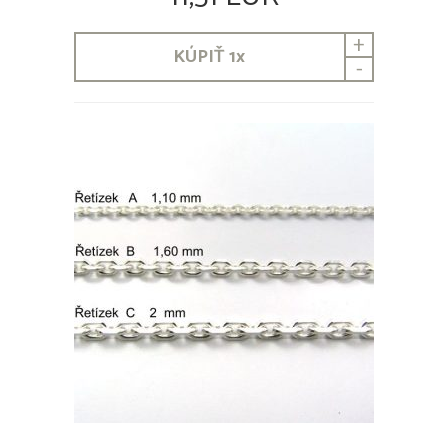
+
KÚPIŤ
1
x
-