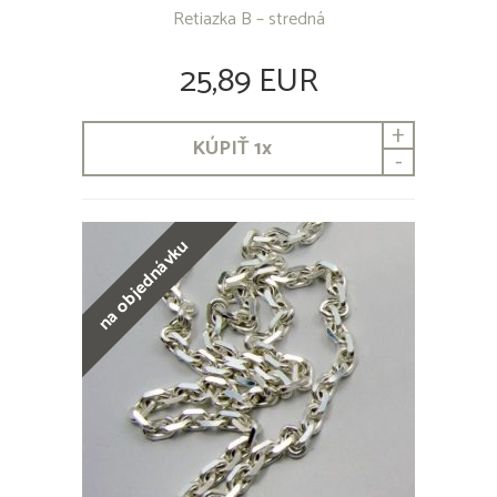
Retiazka B – stredná
25,89 EUR
+
KÚPIŤ
1
x
-
na objednávku