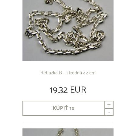
Retiazka B – stredná 42 cm
19,32 EUR
+
KÚPIŤ
1
x
-