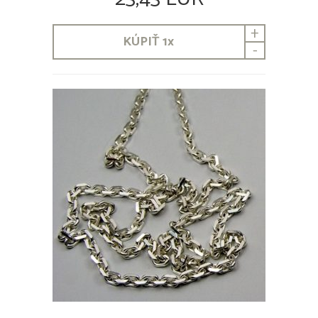
+
KÚPIŤ
1
x
-