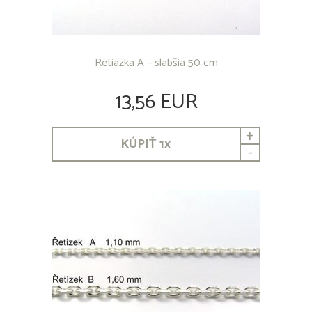
Retiazka A – slabšia 50 cm
13,56 EUR
+
KÚPIŤ
1
x
-