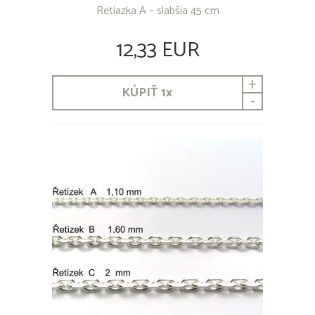
Retiazka A – slabšia 45 cm
12,33 EUR
+
KÚPIŤ
1
x
-