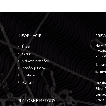
INFORMÁCIE
PREV
Na vaš
Úvod
Zavola
O nás
PO - P
Veľkosti prsteňov
+42
Značky puncov
inf
Reklamácia
Kontakt
Jarosl
Silver 
Lamač
Praha 
PLATOBNÉ METÓDY
152 0