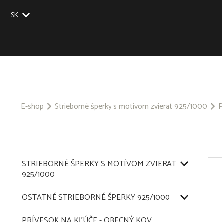
SK
EU
UK
US
CZ
E-shop
Strieborné šperky s motívom zvierat 925/1000
P
STRIEBORNÉ ŠPERKY S MOTÍVOM ZVIERAT
925/1000
OSTATNÉ STRIEBORNÉ ŠPERKY 925/1000
PRÍVESOK NA KĽÚČE - OBECNÝ KOV