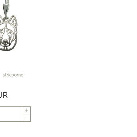
– strieborné
UR
+
-