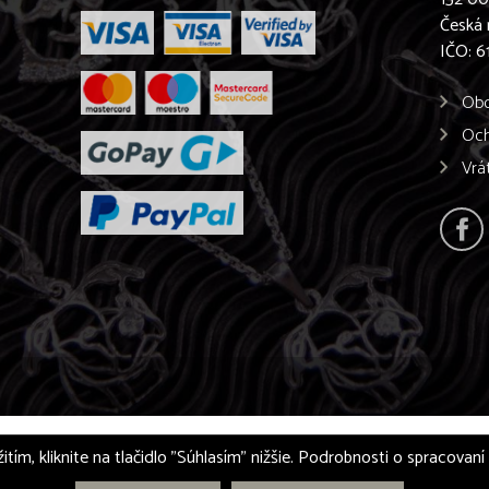
Česká 
IČO: 
Obc
Och
Vrá
itím, kliknite na tlačidlo "Súhlasím" nižšie. Podrobnosti o spracovan