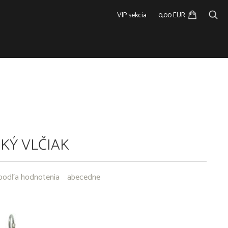
VIP sekcia
0,00 EUR
KÝ VLČIAK
podľa hodnotenia
abecedne