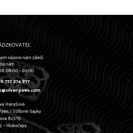
ÁDZKOVATEĽ
om názore nám záleží.
jte nám
IA 08:00 - 20:00
0 777 274 977
o@silver-paws.com
ava Hanyšová
Paws | Stříbrné tlapky
ova 827/15
5 – Hlubočepy
0