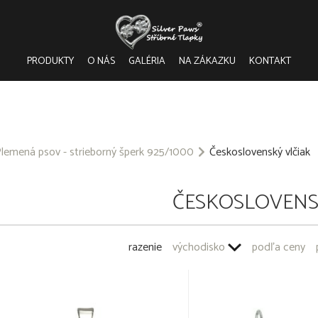
PRODUKTY
O NÁS
GALÉRIA
NA ZÁKAZKU
KONTAKT
lemená psov - strieborný šperk 925/1000
Československý vlčiak
ČESKOSLOVENS
razenie
východisko
podľa ceny