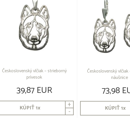
Československý vlčiak – strieborný
Československý vlčiak 
prívesok
náušnice
39,87 EUR
73,98 E
+
KÚPIŤ
1
x
KÚPIŤ
1
x
-