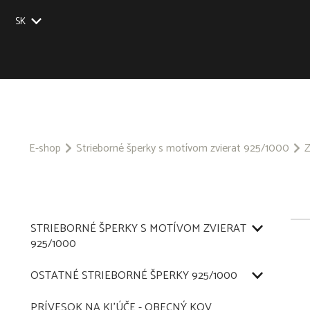
SK
EU
UK
US
CZ
E-shop
Strieborné šperky s motívom zvierat 925/1000
Z
STRIEBORNÉ ŠPERKY S MOTÍVOM ZVIERAT
925/1000
OSTATNÉ STRIEBORNÉ ŠPERKY 925/1000
PRÍVESOK NA KĽÚČE - OBECNÝ KOV