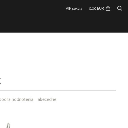
VIP sekcia
0,00 EUR
C
podľa hodnotenia
abecedne