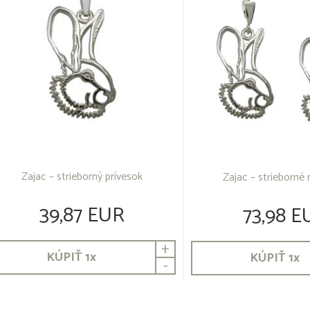
Zajac – strieborný prívesok
Zajac – strieborné
39,87 EUR
73,98 E
+
KÚPIŤ
1
x
KÚPIŤ
1
x
-