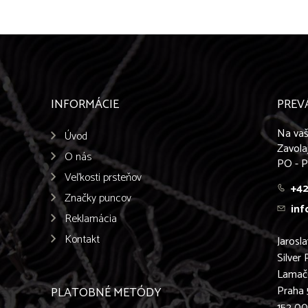
INFORMÁCIE
PREV
Na vaš
Úvod
Zavola
O nás
PO - P
Veľkosti prsteňov
+42
Značky puncov
inf
Reklamácia
Kontakt
Jarosl
Silver 
Lamač
Praha 
PLATOBNÉ METÓDY
152 0