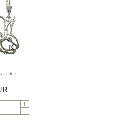
 náušnice
UR
+
-