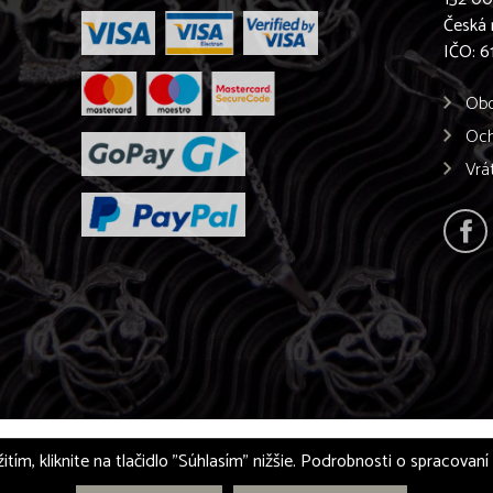
Česká 
IČO: 
Obc
Och
Vrá
itím, kliknite na tlačidlo "Súhlasím" nižšie. Podrobnosti o spracovan