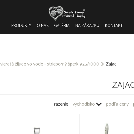
PRODUKTY
O NÁS
GALÉRIA
NA ZÁKAZKU
KONTAKT
vieratá žijúce vo vode - strieborný šperk 925/1000
Zajac
ZAJA
razenie
východisko
podľa ceny