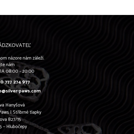
ÁDZKOVATEĽ
om názore nám záleží.
jte nám
IA 08:00 - 20:00
0 777 274 977
o@silver-paws.com
ava Hanyšová
Paws | Stříbrné tlapky
ova 827/15
5 – Hlubočepy
0