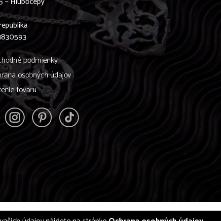
5 – Hlubočepy
0
republika
61830593
hodné podmienky
rana osobných údajov
tenie tovaru