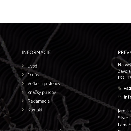
INFORMÁCIE
PREV
Na vaš
Úvod
Zavola
O nás
PO - P
Veľkosti prsteňov
+42
Značky puncov
inf
Reklamácia
Kontakt
Jarosl
Silver 
Lamač