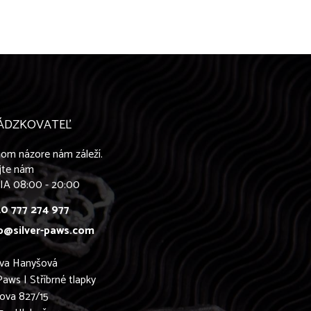
ÁDZKOVATEĽ
om názore nám záleží.
jte nám
IA 08:00 - 20:00
0 777 274 977
o@silver-paws.com
ava Hanyšová
Paws | Stříbrné tlapky
ova 827/15