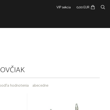
VIP sekcia
0,00 EUR
OVČIAK
podľa hodnotenia
abecedne