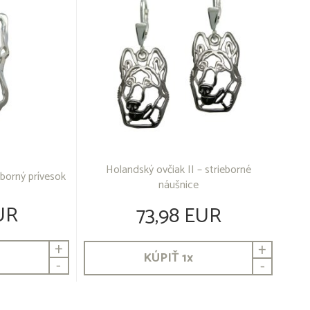
Holandský ovčiak II – strieborné
eborný prívesok
náušnice
UR
73,98 EUR
+
+
KÚPIŤ
1
x
-
-