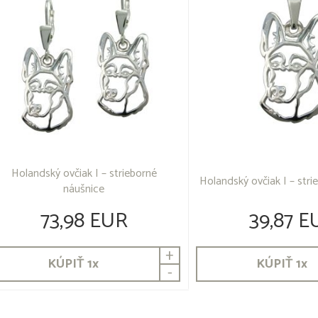
Holandský ovčiak I – strieborné
Holandský ovčiak I – stri
náušnice
73,98 EUR
39,87 E
+
KÚPIŤ
1
x
KÚPIŤ
1
x
-