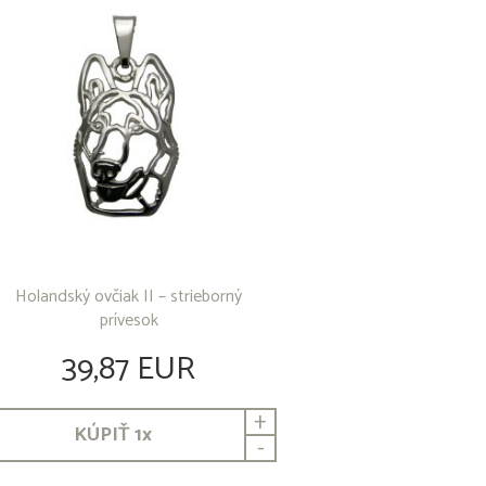
Holandský ovčiak II – strieborný
prívesok
39,87 EUR
+
KÚPIŤ
1
x
-