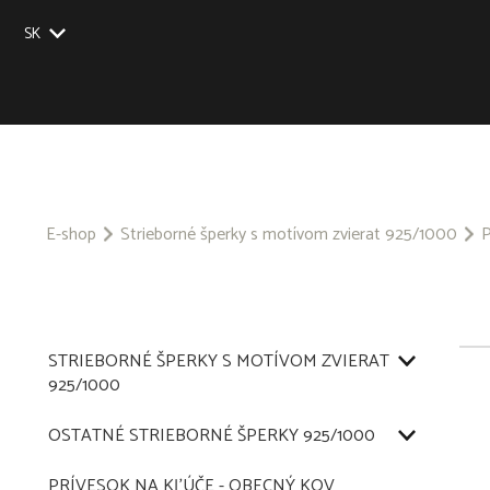
SK
EU
UK
US
CZ
E-shop
Strieborné šperky s motívom zvierat 925/1000
P
STRIEBORNÉ ŠPERKY S MOTÍVOM ZVIERAT
925/1000
OSTATNÉ STRIEBORNÉ ŠPERKY 925/1000
PRÍVESOK NA KĽÚČE - OBECNÝ KOV