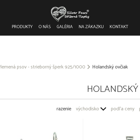
PRODUKTY
O NÁS
GALÉRIA
NA ZÁKAZKU
KONTAKT
lemená psov - strieborný šperk 925/1000
Holandský ovčiak
HOLANDSKÝ 
razenie
východisko
podľa ceny