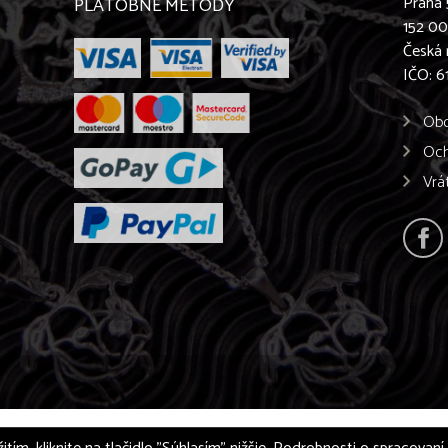
Praha 
PLATOBNÉ METÓDY
152 0
Česká 
IČO: 
Obc
Och
Vrá