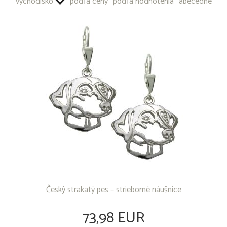
východisko
podľa ceny
podľa hodnotenia
abecedne
OSTATNÉ PRODUKTY
Český strakatý pes – strieborné náušnice
73,98 EUR