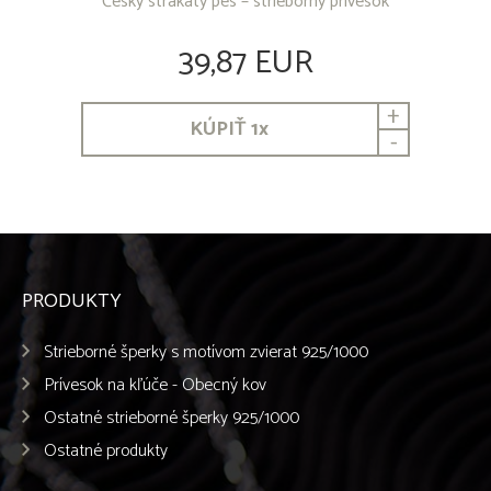
Český strakatý pes – strieborný prívesok
39,87 EUR
+
KÚPIŤ
1
x
-
PRODUKTY
Strieborné šperky s motívom zvierat 925/1000
Prívesok na kľúče - Obecný kov
Ostatné strieborné šperky 925/1000
Ostatné produkty