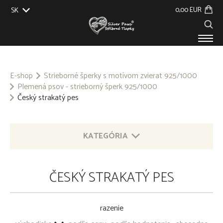
0,00 EUR
SK
EU
UK
US
CZ
PRODUKTY
O NÁS
E-shop
Strieborné šperky s motívom zvierat 925/1000
Plemená psov - strieborný šperk 925/1000
GALÉRIA
Český strakatý pes
NA ZÁKAZKU
KONTAKT
KATEGÓRIA
STRIEBORNÉ ŠPERKY S MOTÍVOM ZVIERAT 925/1000
ČESKÝ STRAKATÝ PES
OSTATNÉ STRIEBORNÉ ŠPERKY 925/1000
razenie
PRÍVESOK NA KĽÚČE - OBECNÝ KOV