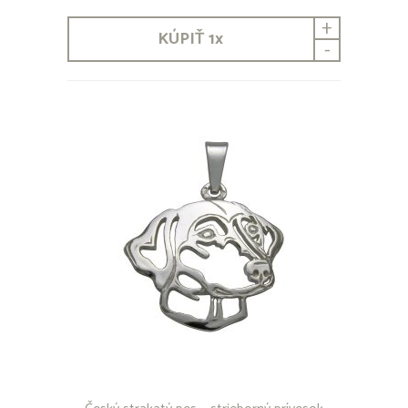
+
KÚPIŤ
1
x
-