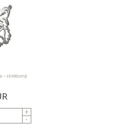
 – strieborný
UR
+
-