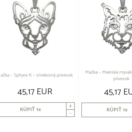
Mačka – Mainská mývalia
ačka – Sphynx K – strieborný prívesok
prívesok
45,17 EUR
45,17 E
+
KÚPIŤ
1
x
KÚPIŤ
1
x
-