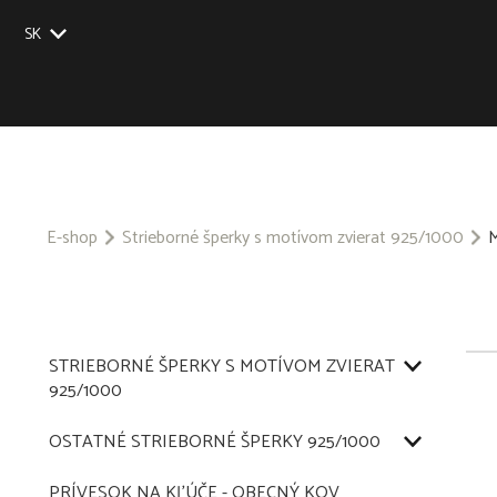
SK
EU
UK
US
CZ
E-shop
Strieborné šperky s motívom zvierat 925/1000
M
STRIEBORNÉ ŠPERKY S MOTÍVOM ZVIERAT
925/1000
OSTATNÉ STRIEBORNÉ ŠPERKY 925/1000
PRÍVESOK NA KĽÚČE - OBECNÝ KOV