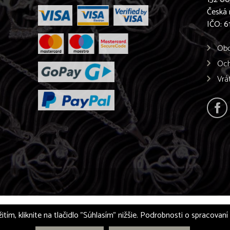
Česká 
IČO: 
Obc
Och
Vrá
itím, kliknite na tlačidlo "Súhlasím" nižšie. Podrobnosti o spracovan