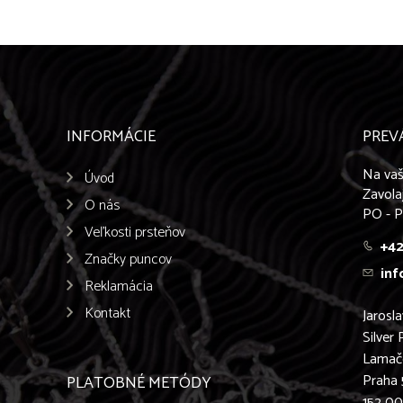
INFORMÁCIE
PREV
Na vaš
Úvod
Zavola
O nás
PO - P
Veľkosti prsteňov
+42
Značky puncov
inf
Reklamácia
Kontakt
Jarosl
Silver 
Lamač
Praha 
PLATOBNÉ METÓDY
152 0