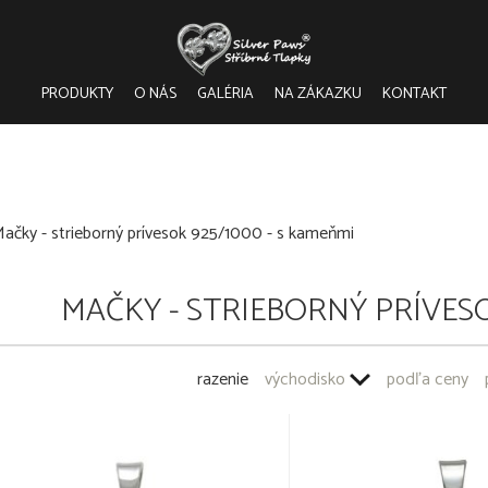
PRODUKTY
O NÁS
GALÉRIA
NA ZÁKAZKU
KONTAKT
ačky - strieborný prívesok 925/1000 - s kameňmi
MAČKY - STRIEBORNÝ PRÍVESO
razenie
východisko
podľa ceny