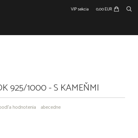
VIP sekcia
0,00 EUR
K 925/1000 - S KAMEŇMI
podľa hodnotenia
abecedne