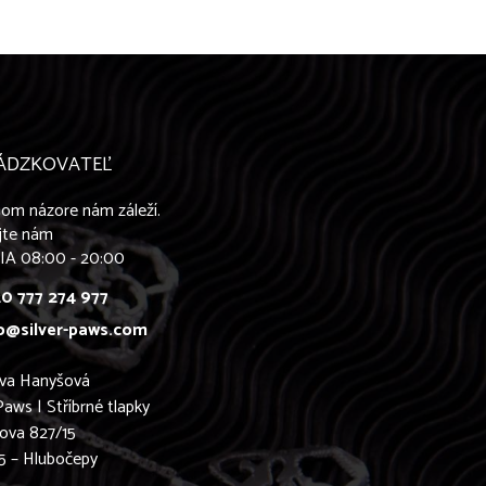
ÁDZKOVATEĽ
om názore nám záleží.
jte nám
IA 08:00 - 20:00
0 777 274 977
o@silver-paws.com
ava Hanyšová
Paws | Stříbrné tlapky
ova 827/15
5 – Hlubočepy
0