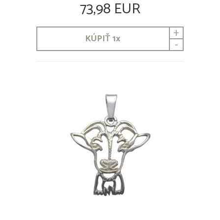
73,98 EUR
+
KÚPIŤ
1
x
-