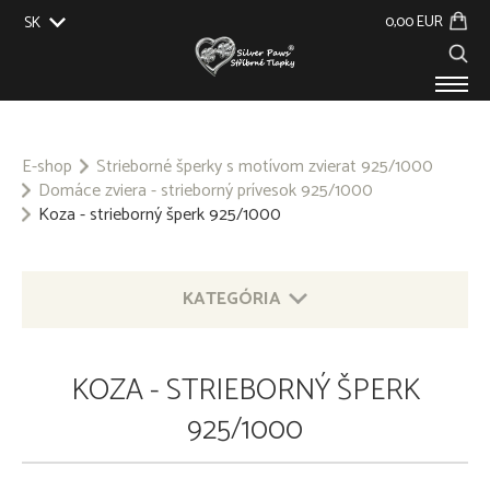
0,00 EUR
SK
EU
UK
US
CZ
PRODUKTY
O NÁS
E-shop
Strieborné šperky s motívom zvierat 925/1000
Domáce zviera - strieborný prívesok 925/1000
GALÉRIA
Koza - strieborný šperk 925/1000
NA ZÁKAZKU
KONTAKT
KATEGÓRIA
STRIEBORNÉ ŠPERKY S MOTÍVOM ZVIERAT 925/1000
KOZA - STRIEBORNÝ ŠPERK
OSTATNÉ STRIEBORNÉ ŠPERKY 925/1000
925/1000
PRÍVESOK NA KĽÚČE - OBECNÝ KOV