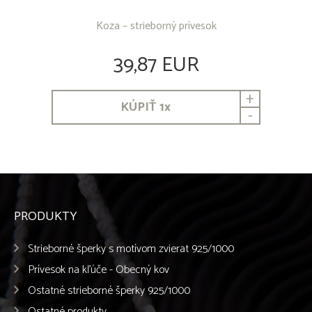
Koza – strieborný prívesok
39,87 EUR
+
KÚPIŤ
1
x
-
PRODUKTY
Strieborné šperky s motívom zvierat 925/1000
Prívesok na kľúče - Obecný kov
Ostatné strieborné šperky 925/1000
Ostatné produkty