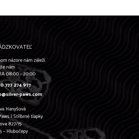
ÁDZKOVATEĽ
om názore nám záleží.
jte nám
IA 08:00 - 20:00
0 777 274 977
o@silver-paws.com
ava Hanyšová
Paws | Stříbrné tlapky
ova 827/15
5 – Hlubočepy
0