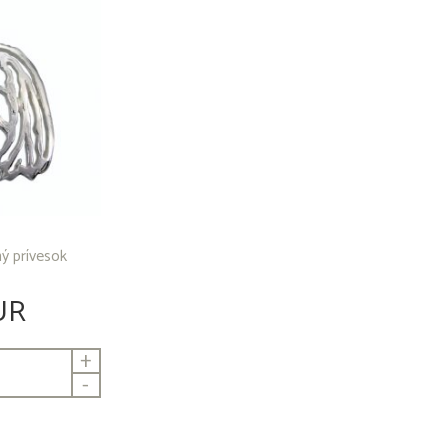
ný prívesok
UR
+
-