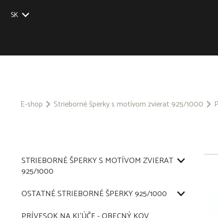
SK
EU
UK
US
CZ
E-shop
Strieborné šperky s motívom zvierat 925/1000
P
STRIEBORNÉ ŠPERKY S MOTÍVOM ZVIERAT
925/1000
OSTATNÉ STRIEBORNÉ ŠPERKY 925/1000
PRÍVESOK NA KĽÚČE - OBECNÝ KOV