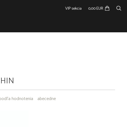
VIP sekcia
0,00 EUR
CHIN
podľa hodnotenia
abecedne