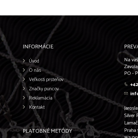
INFORMÁCIE
PREV
Na vaš
Úvod
Zavola
O nás
PO - P
Veľkosti prsteňov
+42
Značky puncov
inf
Reklamácia
Kontakt
Jarosl
Silver 
Lamač
Praha 
PLATOBNÉ METÓDY
152 0