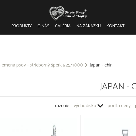
PRODUKTY
O NÁS
GALÉRIA
NA ZÁKAZKU
KONTAKT
lemená psov - strieborný šperk 925/1000
Japan - chin
JAPAN - 
razenie
východisko
podľa ceny