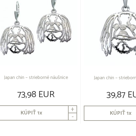
Japan chin – strieborné náušnice
Japan chin – striebor
73,98 EUR
39,87 E
+
KÚPIŤ
1
x
KÚPIŤ
1
x
-