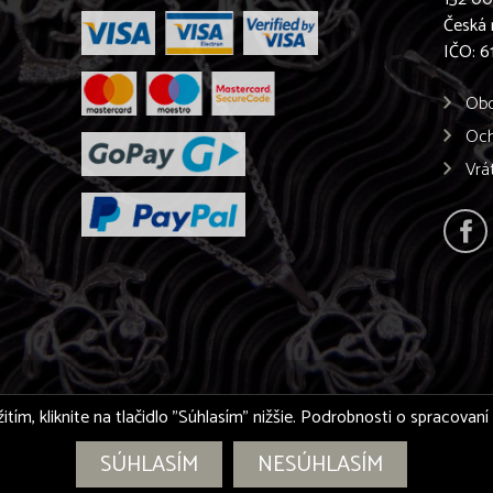
Česká 
IČO: 
Obc
Och
Vrá
itím, kliknite na tlačidlo "Súhlasím" nižšie. Podrobnosti o spracovan