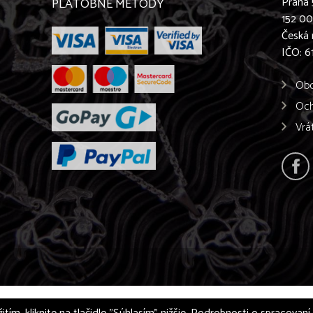
Praha 
PLATOBNÉ METÓDY
152 0
Česká 
IČO: 
Obc
Och
Vrá