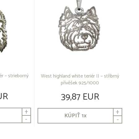
ér – strieborný
West highland white teriér II – stříbrný
přívěšek 925/1000
UR
39,87 EUR
+
+
KÚPIŤ
1
x
-
-