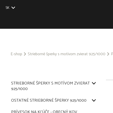
SK
EU
UK
US
CZ
E-shop
Strieborné šperky s motívom zvierat 925/1000
P
STRIEBORNÉ ŠPERKY S MOTÍVOM ZVIERAT
925/1000
OSTATNÉ STRIEBORNÉ ŠPERKY 925/1000
PRÍVESOK NA KĽÚČE - OBECNÝ KOV