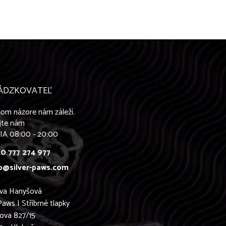
ÁDZKOVATEĽ
om názore nám záleží.
jte nám
IA 08:00 - 20:00
0 777 274 977
o@silver-paws.com
ava Hanyšová
Paws | Stříbrné tlapky
ova 827/15