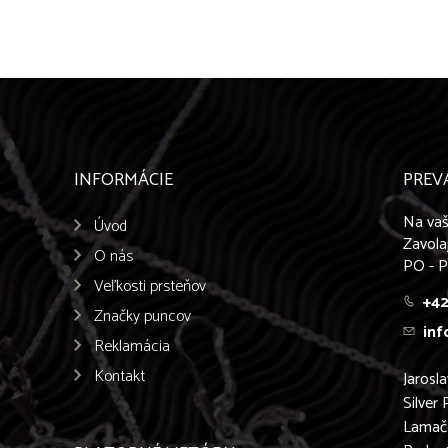
INFORMÁCIE
PREV
Na vaš
Úvod
Zavola
O nás
PO - P
Veľkosti prsteňov
+42
Značky puncov
inf
Reklamácia
Kontakt
Jarosl
Silver 
Lamač