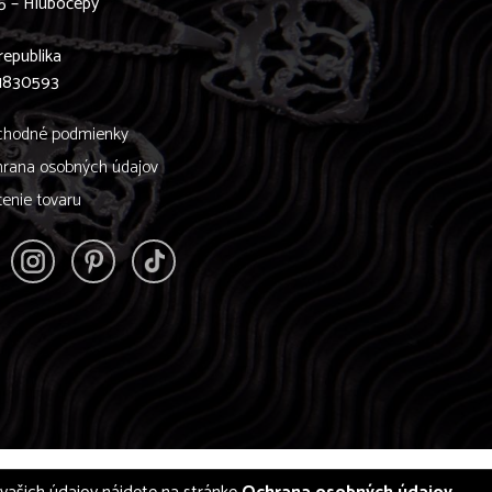
5 – Hlubočepy
0
republika
61830593
hodné podmienky
rana osobných údajov
tenie tovaru