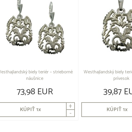
esthajlandský biely teriér – strieborné
Westhajlandský biely teri
náušnice
prívesok
73,98 EUR
39,87 E
+
KÚPIŤ
1
x
KÚPIŤ
1
x
-