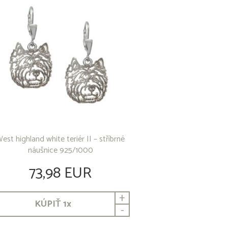
est highland white teriér II – stříbrné
náušnice 925/1000
73,98 EUR
+
KÚPIŤ
1
x
-