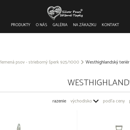
PRODUKTY
O NÁS
GALÉRIA
NA ZÁKAZKU
KONTAKT
lemená psov - strieborný šperk 925/1000
Westhighlandský teriér
WESTHIGHLANDS
razenie
východisko
podľa ceny