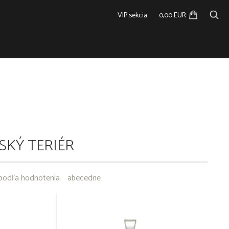
VIP sekcia
0,00 EUR
KÝ TERIÉR
podľa hodnotenia
abecedne