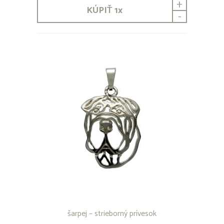
+
KÚPIŤ
1
x
-
šarpej – strieborný prívesok