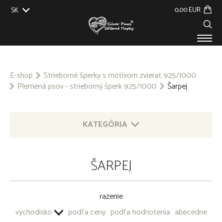
0,00 EUR
SK
EU
UK
US
CZ
PRODUKTY
O NÁS
E-shop
Strieborné šperky s motívom zvierat 925/1000
Plemená psov - strieborný šperk 925/1000
Šarpej
GALÉRIA
NA ZÁKAZKU
KONTAKT
KATEGÓRIA
STRIEBORNÉ ŠPERKY S MOTÍVOM ZVIERAT 925/1000
ŠARPEJ
OSTATNÉ STRIEBORNÉ ŠPERKY 925/1000
razenie
PRÍVESOK NA KĽÚČE - OBECNÝ KOV
východisko
podľa ceny
podľa hodnotenia
abecedne