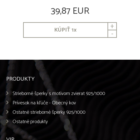
39,87 EUR
+
KÚPIŤ
1
x
-
PRODUKTY
Strieborné šperky s motívom zvierat 925/1000
Prívesok na kľúče - Obecný kov
Ostatné strieborné šperky 925/1000
Ostatné produkty
VIP