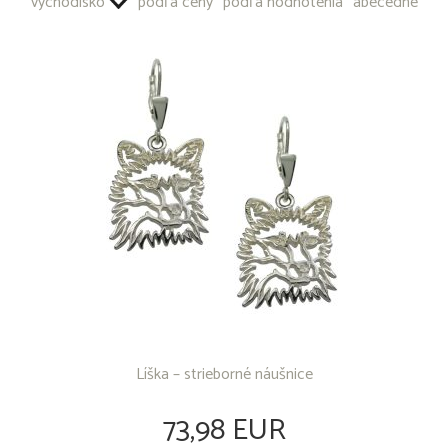
východisko
podľa ceny
podľa hodnotenia
abecedne
OSTATNÉ PRODUKTY
Líška – strieborné náušnice
73,98 EUR