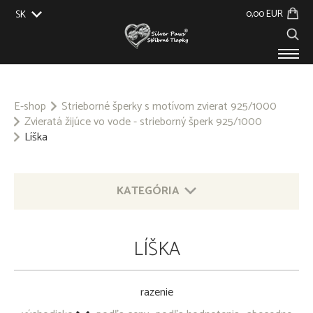
0,00 EUR
SK
EU
UK
US
CZ
PRODUKTY
O NÁS
E-shop
Strieborné šperky s motívom zvierat 925/1000
Zvieratá žijúce vo vode - strieborný šperk 925/1000
GALÉRIA
Líška
NA ZÁKAZKU
KONTAKT
KATEGÓRIA
STRIEBORNÉ ŠPERKY S MOTÍVOM ZVIERAT 925/1000
LÍŠKA
OSTATNÉ STRIEBORNÉ ŠPERKY 925/1000
razenie
PRÍVESOK NA KĽÚČE - OBECNÝ KOV