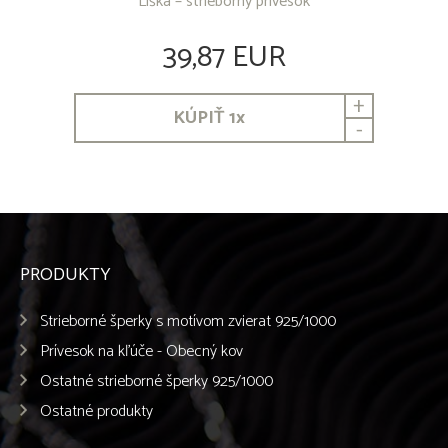
Líška – strieborný prívesok
39,87 EUR
+
KÚPIŤ
1
x
-
PRODUKTY
Strieborné šperky s motívom zvierat 925/1000
Prívesok na kľúče - Obecný kov
Ostatné strieborné šperky 925/1000
Ostatné produkty