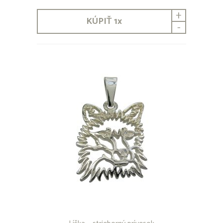
+
KÚPIŤ
1
x
-